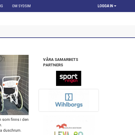
NG
OM SYDSIM
LOGGA IN
VÅRA SAMARBETS
PARTNERS
n som finns i den
m.
ssa duschrum.