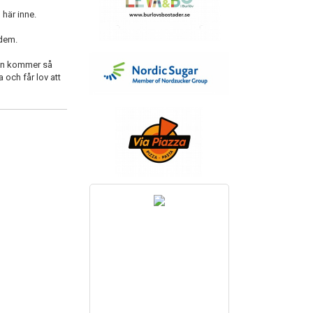
 här inne.
 dem.
 man kommer så
och får lov att