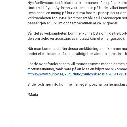
Nya Burlövsbadet står klart och kommunen håller på att kom
Under v.11 flyttar Sydsims verksamhet in på badet vilket innebä
Ovan ser ni en ritning på hur det nya badet i princip ser ut o
Verksamheten för BMSB kommer att hålla till i bassängen som
bassängen är 17x8 m och temperaturen är ca 32 grader.
Vår del av verksamheten kommer kunna byta om i de tre bort
de som behöver assistans av motsatt kön eller har gåstöd).
När man kommer ut från dessa omklädningsrum kommer man rak
badet eller liknande så det är väldigt bekvämt och praktiskt 
För de av er föräldrar som vill motionssimma medan barnen 
motionssimning, tänk bara på att lösa en biljett när ni komme
https://www.burlov.se/kulturfritid/burlovsbadet.4.7654173
Bilder och mer info kommer i en egen post här på hemsidan 
/Maria