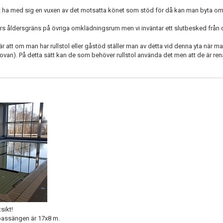
t ha med sig en vuxen av det motsatta könet som stöd för då kan man byta om
s åldersgräns på övriga omklädningsrum men vi inväntar ett slutbesked från
bär att om man har rullstol eller gåstöd ställer man av detta vid denna yta när
n). På detta sätt kan de som behöver rullstol använda det men att de är rena 
sikt!
h bassängen är 17x8 m.