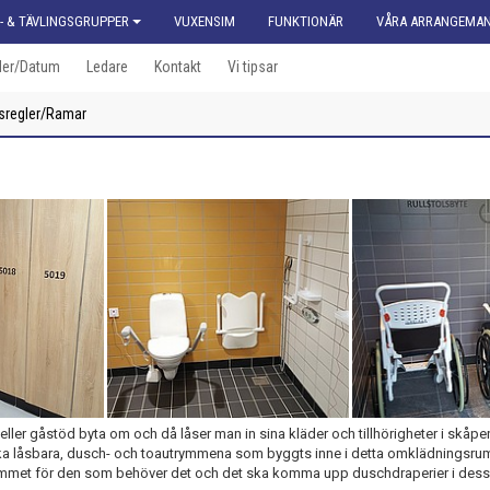
- & TÄVLINGSGRUPPER
VUXENSIM
FUNKTIONÄR
VÅRA ARRANGEMA
der/Datum
Ledare
Kontakt
Vi tipsar
gsregler/Ramar
ler gåstöd byta om och då låser man in sina kläder och tillhörigheter i skåpe
a låsbara, dusch- och toautrymmena som byggts inne i detta omklädningsru
chrummet för den som behöver det och det ska komma upp duschdraperier i de