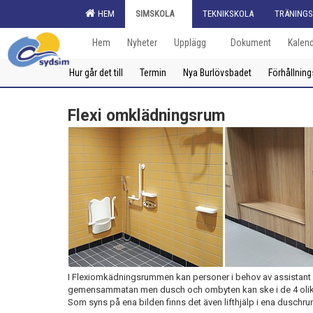
HEM
SIMSKOLA
TEKNIKSKOLA
TRÄNINGS
Hem
Nyheter
Upplägg
Dokument
Kalen
Hur går det till
Termin
Nya Burlövsbadet
Förhållnin
Flexi omklädningsrum
I Flexiomkädningsrummen kan personer i behov av assistant el
gemensammatan men dusch och ombyten kan ske i de 4 olik
Som syns på ena bilden finns det även lifthjälp i ena dus