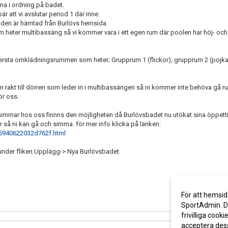
ma i ordning på badet.
r att vi avslutar period 1 där inne.
ch den är hämtad från Burlövs hemsida.
 heter multibassäng så vi kommer vara i ett egen rum där poolen har höj- och
ersta omklädningsrummen som heter; Grupprum 1 (flickor), grupprum 2 (pojkar)
t till dörren som leder in i multibassängen så ni kommer inte behöva gå run
för oss.
simmar hos oss finnns den möjligheten då Burlövsbadet nu utökat sina öppetti
r så ni kan gå och simma. för mer info klicka på länken:
515940622032d762f.html
under fliken Upplägg-> Nya Burlövsbadet.
För att hemsid
SportAdmin. De
frivilliga cooki
acceptera des