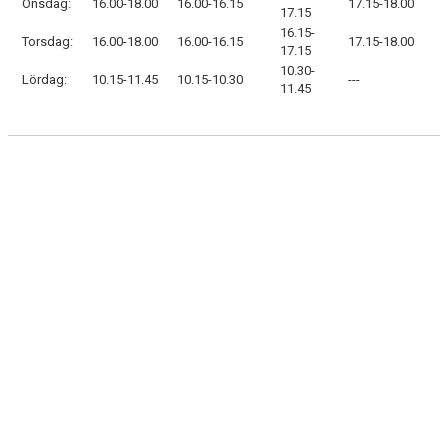
Onsdag:
16.00-18.00
16.00-16.15
17.15-18.00
17.15
16.15-
Torsdag:
16.00-18.00
16.00-16.15
17.15-18.00
17.15
10.30-
Lördag:
10.15-11.45
10.15-10.30
---
11.45