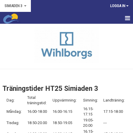
SIMIADEN 3
LOGGA IN
HEM
TRÄNINGSTIDER
TÄVLINGAR
NYHETER
KONTAKT
Träningstider HT25 Simiaden 3
BILDGALLERI
Total
Dag:
Uppvärmning:
Simning:
Landträning:
träningstid:
KALENDER
16.15-
Måndag:
16.00-18.00
16.00-16.15
17.15-18.00
17.15
19.05-
Tisdag:
18.50-20.00
18.50-19.05
---
20.00
16.15-