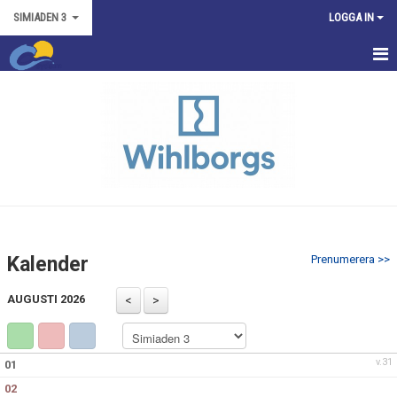
SIMIADEN 3
LOGGA IN
HEM
TRÄNINGSTIDER
TÄVLINGAR
NYHETER
KONTAKT
Kalender
Prenumerera >>
BILDGALLERI
AUGUSTI 2026
KALENDER
v.31
01
02