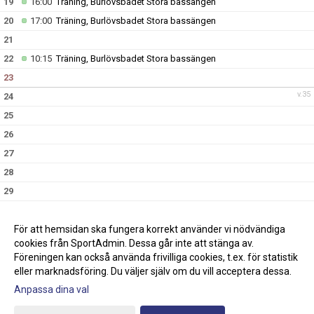
19
16:00
Träning, Burlövsbadet Stora bassängen
20
17:00
Träning, Burlövsbadet Stora bassängen
21
22
10:15
Träning, Burlövsbadet Stora bassängen
23
v.35
24
25
26
27
28
29
30
v.36
31
För att hemsidan ska fungera korrekt använder vi nödvändiga
cookies från SportAdmin. Dessa går inte att stänga av.
Föreningen kan också använda frivilliga cookies, t.ex. för statistik
eller marknadsföring. Du väljer själv om du vill acceptera dessa.
Anpassa dina val
Cookie-inställningar
Gå till Webbversion