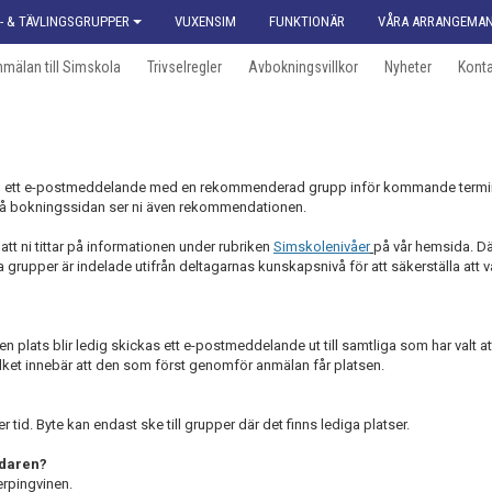
- & TÄVLINGSGRUPPER
VUXENSIM
FUNKTIONÄR
VÅRA ARRANGEMA
mälan till Simskola
Trivselregler
Avbokningsvillkor
Nyheter
Konta
nen ett e-postmeddelande med en rekommenderad grupp inför kommande termin.
å bokningssidan ser ni även rekommendationen.
tt ni tittar på informationen under rubriken
Simskolenivåer
på vår hemsida. Dä
grupper är indelade utifrån deltagarnas kunskapsnivå för att säkerställa att v
 plats blir ledig skickas ett e-postmeddelande ut till samtliga som har valt a
 vilket innebär att den som först genomför anmälan får platsen.
id. Byte kan endast ske till grupper där det finns lediga platser.
ddaren?
verpingvinen.