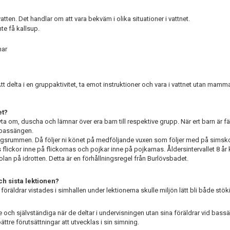
tten. Det handlar om att vara bekväm i olika situationer i vattnet.
te få kallsup.
mar
t delta i en gruppaktivitet, ta emot instruktioner och vara i vattnet utan mamm
et?
ta om, duscha och lämnar över era barn till respektive grupp. När ert barn är 
d bassängen.
ingsrummen. Då följer ni könet på medföljande vuxen som följer med på simskol
 flickor inne på flickornas och pojkar inne på pojkarnas. Åldersintervallet 8 å
olan på idrotten. Detta är en förhållningsregel från Burlövsbadet.
ch sista lektionen?
föräldrar vistades i simhallen under lektionerna skulle miljön lätt bli både stö
 och självständiga när de deltar i undervisningen utan sina föräldrar vid bass
ättre förutsättningar att utvecklas i sin simning.