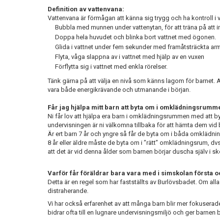
Definition av vattenvana:
Vattenvana är förmågan att känna sig trygg och ha kontroll i va
Bubbla med munnen under vattenytan, för att träna på att in
Doppa hela huvudet och blinka bort vattnet med ögonen.
Glida i vattnet under fem sekunder med framåtsträckta ar
Flyta, våga slappna av i vattnet med hjälp av en vuxen
Förflytta sig i vattnet med enkla rörelser.
Tänk gärna på att välja en nivå som känns lagom för barnet. At
vara både energikrävande och utmanande i början.
Får jag hjälpa mitt barn att byta om i omklädningsrumm
Ni får lov att hjälpa era barn i omklädningsrummen med att by
undervisningen är ni välkomna tillbaka för att hämta dem vi
Är ert barn 7 år och yngre så får de byta om i båda omklädn
8 år eller äldre måste de byta om i ”rätt” omklädningsrum, dvs
att det är vid denna ålder som barnen börjar duscha själv i sk
Varför får föräldrar bara vara med i simskolan första o
Detta är en regel som har fastställts av Burlövsbadet. Om alla 
distraherande.
Vi har också erfarenhet av att många barn blir mer fokuserade
bidrar ofta till en lugnare undervisningsmiljö och ger barnen b