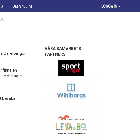
NG
OM SYDSIM
LOGGA IN
kt
VÅRA SAMARBETS
 Därefter gör ni
PARTNERS
r finns en
arje deltager
tt bevaka