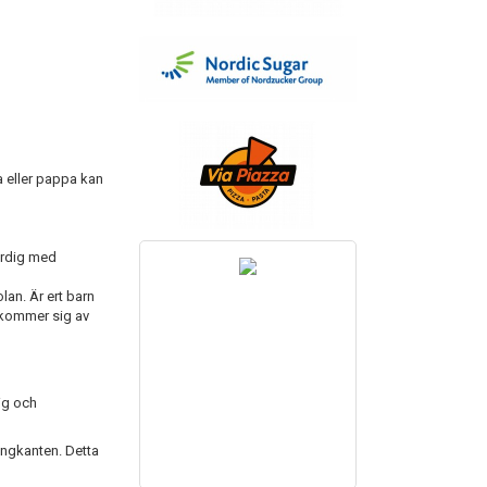
a eller pappa kan
färdig med
an. Är ert barn
r kommer sig av
kig och
ängkanten. Detta