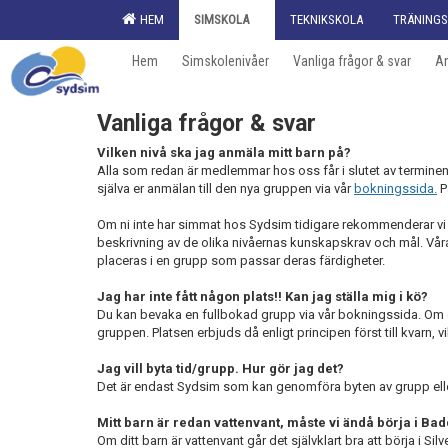
HEM
SIMSKOLA
TEKNIKSKOLA
TRÄNINGS
Hem
Simskolenivåer
Vanliga frågor & svar
An
Vanliga frågor & svar
Vilken nivå ska jag anmäla mitt barn på?
Alla som redan är medlemmar hos oss får i slutet av termi
själva er anmälan till den nya gruppen via vår
bokningssida.
P
Om ni inte har simmat hos Sydsim tidigare rekommenderar vi a
beskrivning av de olika nivåernas kunskapskrav och mål. Våra 
placeras i en grupp som passar deras färdigheter.
Jag har inte fått någon plats!! Kan jag ställa mig i kö?
Du kan bevaka en fullbokad grupp via vår bokningssida. Om en
gruppen. Platsen erbjuds då enligt principen först till kvarn,
Jag vill byta tid/grupp. Hur gör jag det?
Det är endast Sydsim som kan genomföra byten av grupp eller t
Mitt barn är redan vattenvant, måste vi ändå börja i Ba
Om ditt barn är vattenvant går det självklart bra att börja i Sil