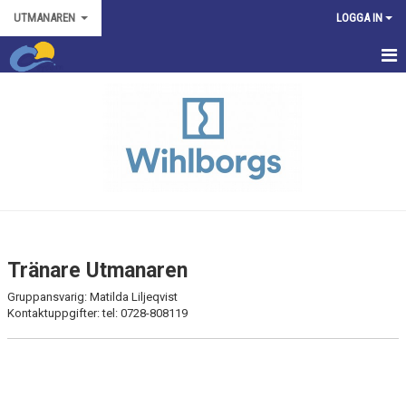
UTMANAREN
LOGGA IN
HEM
TRÄNINGSTIDER
TÄVLINGAR
NYHETER
KONTAKT
Tränare Utmanaren
BILDGALLERI
Gruppansvarig:
Matilda Liljeqvist
Kontaktuppgifter
:
tel
: 0728-808119
KALENDER