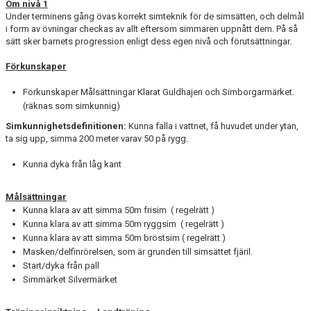
Om nivå 1
Under terminens gång övas korrekt simteknik för de simsätten, och delmål
i form av övningar checkas av allt eftersom simmaren uppnått dem. På så
sätt sker barnets progression enligt dess egen nivå och förutsättningar.
Förkunskaper
Förkunskaper Målsättningar Klarat Guldhajen och Simborgarmärket.
(räknas som simkunnig)
Simkunnighetsdefinitionen:
Kunna falla i vattnet, få huvudet under ytan,
ta sig upp, simma 200 meter varav 50 på rygg.
Kunna dyka från låg kant
Målsättningar
Kunna klara av att simma 50m frisim ( regelrätt )
Kunna klara av att simma 50m ryggsim ( regelrätt )
Kunna klara av att simma 50m bröstsim ( regelrätt )
Masken/delfinrörelsen, som är grunden till simsättet fjäril.
Start/dyka från pall
Simmärket Silvermärket