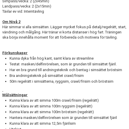
Simpass/vecka: 2 (2x45min)
Landpass/vecka: 2 (2x15min)
Tävlar ev vid: Interntävling
Om Nivå 2
Här simmar vi alla simsätten. Lägger mycket fokus på detalj/regelrätt, start,
vändning och målgång. Här tränar vi korta distanser i hög fart. Träningen
ska börja innehålla moment för att förbereda och motivera för tävling.
Förkunskaper
Kunna dyka från hög kant, samt klara av streamline
Testat masken/delfinrörelsen, som är grunden till simsättet fjäril.
Har en bra grund till andningsteknik och bentag i simsättet bröstsim
Bra andningsteknik på simsättet crawl/frisim
50m regelrätt i simsätterna, ryggsim, crawl/frisim och bröstsim
Målsättningar
Kunna klara av att simma 100m crawl/frisim (regelrätt)
Kunna klara av att simma 100m ryggsim (regelrätt)
Kunna klara av att simma 100m bröstsim (regelrätt)
Hantera masken/delfinrörelsen som är grunden till simsättet fjäril
Kunna klara av att simma 12,5m fjärilsim