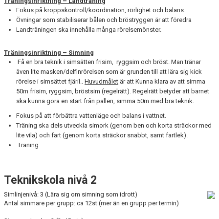
Träningsinriktning – Landträning
Fokus på kroppskontroll/koordination, rörlighet och balans.
Övningar som stabiliserar bålen och bröstryggen är att föredra
Landträningen ska innehålla många rörelsemönster.
Träningsinriktning – Simning
Få en bra teknik i simsätten frisim, ryggsim och bröst. Man tränar
även lite masken/delfinrörelsen som är grunden till att lära sig kick
rörelse i simsättet fjäril..
Huvudmålet
är att Kunna klara av att simma
50m frisim, ryggsim, bröstsim (regelrätt). Regelrätt betyder att barnet
ska kunna göra en start från pallen, simma 50m med bra teknik.
Fokus på att förbättra vattenläge och balans i vattnet.
Träning ska dels utveckla simork (genom ben och korta sträckor med
lite vila) och fart (genom korta sträckor snabbt, samt fartlek).
Träning
Teknikskola nivå 2
Simlinjenivå: 3 (Lära sig om simning som idrott)
Antal simmare per grupp: ca 12st (mer än en grupp per termin)