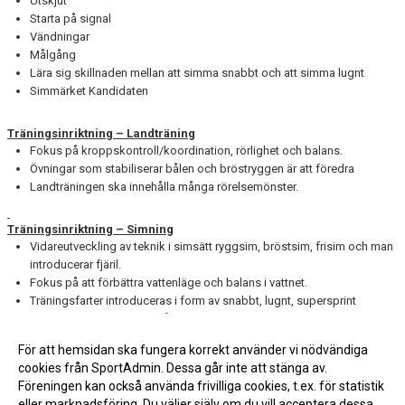
Utskjut
Starta på signal
Vändningar
Målgång
Lära sig skillnaden mellan att simma snabbt och att simma lugnt
Simmärket Kandidaten
Träningsinriktning – Landträning
Fokus på kroppskontroll/koordination, rörlighet och balans.
Övningar som stabiliserar bålen och bröstryggen är att föredra
Landträningen ska innehålla många rörelsemönster.
Träningsinriktning – Simning
Vidareutveckling av teknik i simsätt ryggsim, bröstsim, frisim och man
introducerar fjäril.
Fokus på att förbättra vattenläge och balans i vattnet.
Träningsfarter introduceras i form av snabbt, lugnt, supersprint
Träningen ska börja innehålla moment för att förbereda och motivera
för tävling
För att hemsidan ska fungera korrekt använder vi nödvändiga
cookies från SportAdmin. Dessa går inte att stänga av.
Föreningen kan också använda frivilliga cookies, t.ex. för statistik
eller marknadsföring. Du väljer själv om du vill acceptera dessa.