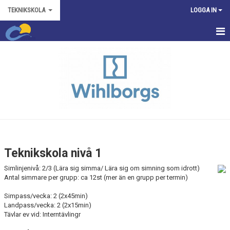
TEKNIKSKOLA
LOGGA IN
HEM
TEKNIKSKOLENIVÅER
ANMÄLAN TILL TEKNIKGRUPPER
NYHET
TRIVSELREGLER
Teknikskola nivå 1
AVBOKNINGSVILLKOR
Simlinjenivå: 2/3 (Lära sig simma/ Lära sig om simning som idrott)
Antal simmare per grupp: ca 12st (mer än en grupp per termin)
DOKUMENT
Simpass/vecka: 2 (2x45min)
Landpass/vecka: 2 (2x15min)
Tävlar ev vid: Interntävlingr