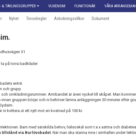
- & TÄVLINGSGRUPPER
VUXENSIM
FUNKTIONÄR
VÅRA ARRANGEMA
er
Nyhet
Trivselregler
Avbokningsvillkor
Dokument
sim.
adhusvägen 31
ta på torra badkläder
 badets entré.
mn och grupp.
a och omklädningsrummen. Armbandet är även nyckel till skåpet. Man kommer
 innan gruppen börjar och ni behöver lämna anläggningen 30 minuter efter gru
l Sydsim.
i kvittera ut ett nytt mot en kostnad på 100 kr.
simlektionen. Barn med särskilda behov, hälsoskäl som t.e.x astma och diabetes
tillstånd via Burlövsbadet
. När man ska stanna inne i simhallen under lekti