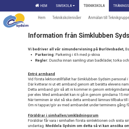
HEM
SIMSKOLA
TEKNIKSKOLA
TRÄNINGS
Hem
Teknikskolenivåer
Anmälan till Teknikgrupp
Information från Simklubben Syd
Vi bedriver all vår simundervisning på Burlövsbadet,
B
Parkering:
Parkering i 4 h med p-skiva
Regler:
Duscha innan samling utan badkläder, torka och 
Entré armband
Vid första lektionstillfället har Simklubben Sydsim personal i
Där kvitterar ni ut ett armband genom att berätta elevens na
Detta armband gör så att ni kommer in genom entrégrindarn
per elev. Med armbandet kan ni gå in genom grindarna 15 min
När terminen är slut så ska detta armband lämnas tillbaka til
Om ni tappar/gör av med armbandet under terminens gång får n
Föräldrar i simhallen/omklädningsrum
Föräldrar får vara i simhallen första simlektionen och sista 
undantag.
Meddela Sydsim om detta så vi kan ansöka om 