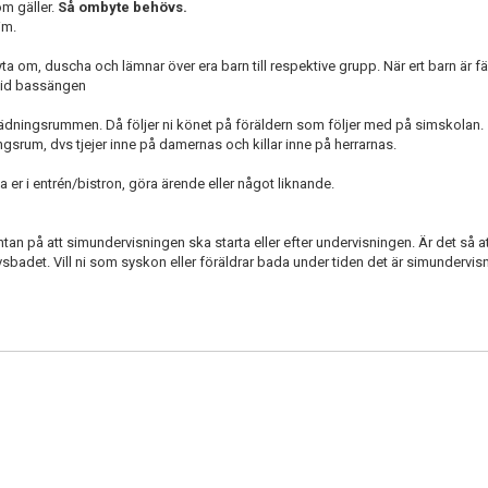
om gäller.
Så ombyte behövs.
im.
ta om, duscha och lämnar över era barn till respektive grupp. När ert barn är 
 vid bassängen
klädningsrummen. Då följer ni könet på föräldern som följer med på simskolan.
srum, dvs tjejer inne på damernas och killar inne på herrarnas.
a er i entrén/bistron, göra ärende eller något liknande.
tan på att simundervisningen ska starta eller efter undervisningen. Är det så a
sbadet. Vill ni som syskon eller föräldrar bada under tiden det är simundervis