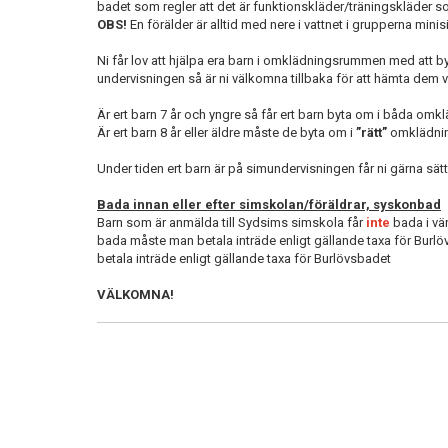
badet som regler att det är funktionskläder/träningskläder s
OBS!
En förälder är alltid med nere i vattnet i grupperna minis
Ni får lov att hjälpa era barn i omklädningsrummen med att by
undervisningen så är ni välkomna tillbaka för att hämta dem
Är ert barn 7 år och yngre så får ert barn byta om i båda om
Är ert barn 8 år eller äldre måste de byta om i
”rätt”
omklädning
Under tiden ert barn är på simundervisningen får ni gärna sätt
Bada innan eller efter simskolan/föräldrar, syskonbad
Barn som är anmälda till Sydsims simskola får
inte
bada i vän
bada måste man betala inträde enligt gällande taxa för Burlöv
betala inträde enligt gällande taxa för Burlövsbadet
VÄLKOMNA!