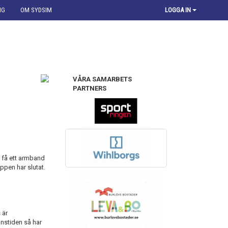
NG
OM SYDSIM
LOGGA IN
VÅRA SAMARBETS
PARTNERS
 få ett armband
ppen har slutat.
 är
onstiden så har