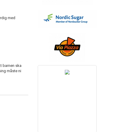
färdig med
tt barnen ska
ning måste ni