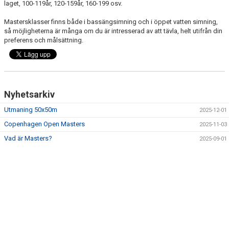
laget, 100-119år, 120-159år, 160-199 osv.
Mastersklasser finns både i bassängsimning och i öppet vatten simning,
så möjligheterna är många om du är intresserad av att tävla, helt utifrån din
preferens och målsättning.
Nyhetsarkiv
Utmaning 50x50m
2025-12-01
Copenhagen Open Masters
2025-11-03
Vad är Masters?
2025-09-01