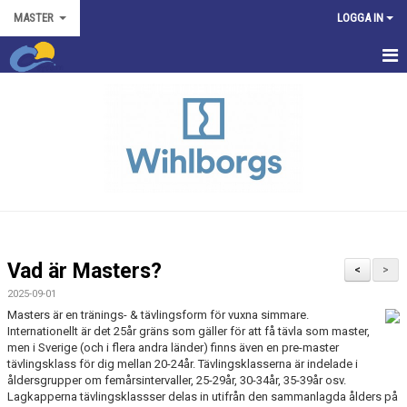
MASTER
LOGGA IN
HEM
NYHETER
KALENDER
TRUPPEN
KONTAKT
Vad är Masters?
<
>
2025-09-01
Masters är en tränings- & tävlingsform för vuxna simmare.
Internationellt är det 25år gräns som gäller för att få tävla som master,
men i Sverige (och i flera andra länder) finns även en pre-master
tävlingsklass för dig mellan 20-24år. Tävlingsklasserna är indelade i
åldersgrupper om femårsintervaller, 25-29år, 30-34år, 35-39år osv.
Lagkapperna tävlingsklassser delas in utifrån den sammanlagda ålders på