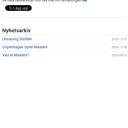
Se hela reultatlistan och läs mer om utmaningen
här
.
Nyhetsarkiv
Utmaning 50x50m
2025-12-01
Copenhagen Open Masters
2025-11-03
Vad är Masters?
2025-09-01