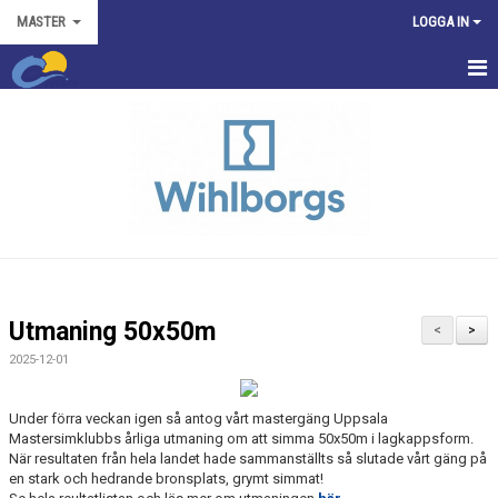
MASTER
LOGGA IN
HEM
NYHETER
KALENDER
TRUPPEN
KONTAKT
Utmaning 50x50m
<
>
2025-12-01
Under förra veckan igen så antog vårt mastergäng Uppsala
Mastersimklubbs årliga utmaning om att simma 50x50m i lagkappsform.
När resultaten från hela landet hade sammanställts så slutade vårt gäng på
en stark och hedrande bronsplats, grymt simmat!