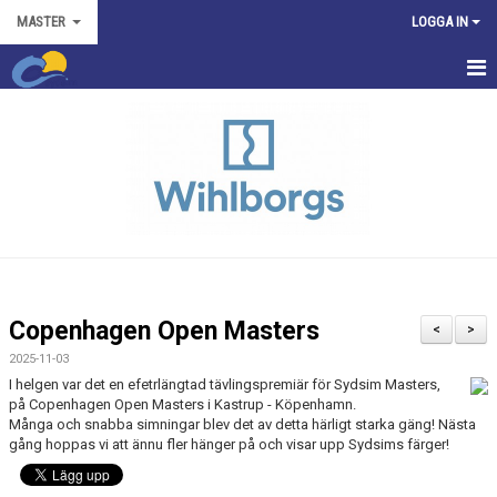
MASTER
LOGGA IN
HEM
NYHETER
KALENDER
TRUPPEN
KONTAKT
Copenhagen Open Masters
<
>
2025-11-03
I helgen var det en efetrlängtad tävlingspremiär för Sydsim Masters,
på Copenhagen Open Masters i Kastrup - Köpenhamn.
Många och snabba simningar blev det av detta härligt starka gäng! Nästa
gång hoppas vi att ännu fler hänger på och visar upp Sydsims färger!