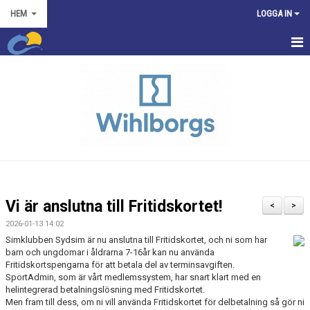
HEM
LOGGA IN
HEM
NYHETER
ANMÄLAN SIMSKOLAN
DOKUMENT
Vi är anslutna till Fritidskortet!
<
>
2026-01-13 14:02
Simklubben Sydsim är nu anslutna till Fritidskortet, och ni som har
barn och ungdomar i åldrarna 7-16år kan nu använda
Fritidskortspengarna för att betala del av terminsavgiften.
SportAdmin, som är vårt medlemssystem, har snart klart med en
helintegrerad betalningslösning med Fritidskortet.
Men fram till dess, om ni vill använda Fritidskortet för delbetalning så gör ni