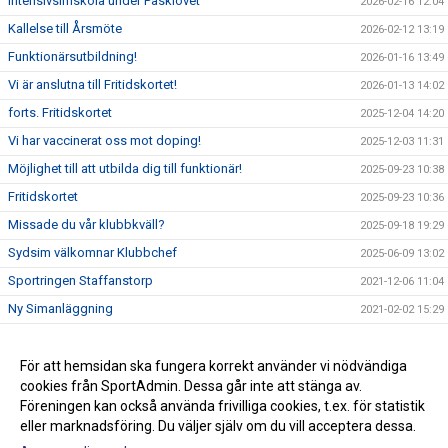
Intensivsimskola under Påsklovet
2026-02-16 12:04
Kallelse till Årsmöte
2026-02-12 13:19
Funktionärsutbildning!
2026-01-16 13:49
Vi är anslutna till Fritidskortet!
2026-01-13 14:02
forts. Fritidskortet
2025-12-04 14:20
Vi har vaccinerat oss mot doping!
2025-12-03 11:31
Möjlighet till att utbilda dig till funktionär!
2025-09-23 10:38
Fritidskortet
2025-09-23 10:36
Missade du vår klubbkväll?
2025-09-18 19:29
Sydsim välkomnar Klubbchef
2025-06-09 13:02
Sportringen Staffanstorp
2021-12-06 11:04
Ny Simanläggning
2021-02-02 15:29
Första spadtaget på det nya badet
2019-12-18 10:37
Sponsorhuset
För att hemsidan ska fungera korrekt använder vi nödvändiga
2018-06-26 10:16
cookies från SportAdmin. Dessa går inte att stänga av.
GDPR
2018-05-25 12:05
Föreningen kan också använda frivilliga cookies, t.ex. för statistik
eller marknadsföring. Du väljer själv om du vill acceptera dessa.