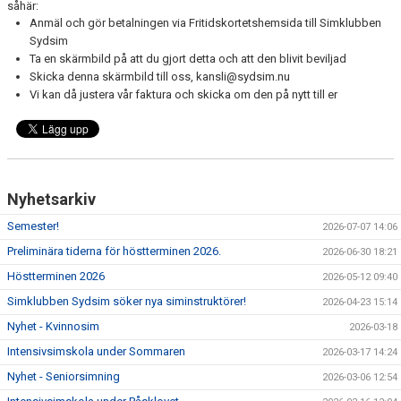
såhär:
Anmäl och gör betalningen via Fritidskortetshemsida till Simklubben
Sydsim
Ta en skärmbild på att du gjort detta och att den blivit beviljad
Skicka denna skärmbild till oss, kansli@sydsim.nu
Vi kan då justera vår faktura och skicka om den på nytt till er
Nyhetsarkiv
Semester!
2026-07-07 14:06
Preliminära tiderna för höstterminen 2026.
2026-06-30 18:21
Höstterminen 2026
2026-05-12 09:40
Simklubben Sydsim söker nya siminstruktörer!
2026-04-23 15:14
Nyhet - Kvinnosim
2026-03-18
Intensivsimskola under Sommaren
2026-03-17 14:24
Nyhet - Seniorsimning
2026-03-06 12:54