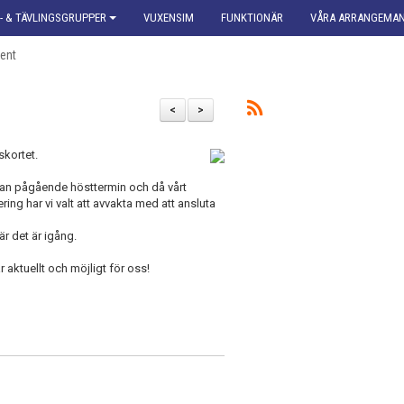
- & TÄVLINGSGRUPPER
VUXENSIM
FUNKTIONÄR
VÅRA ARRANGEMA
ent
<
>
dskortet.
edan pågående hösttermin och då vårt
ing har vi valt att avvakta med att ansluta
är det är igång.
 aktuellt och möjligt för oss!