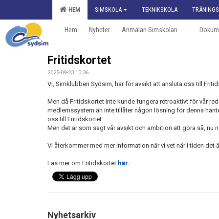
HEM
SIMSKOLA
TEKNIKSKOLA
TRÄNINGS
Hem
Nyheter
Anmälan Simskolan
Dokum
Fritidskortet
2025-09-23 10:36
Vi, Simklubben Sydsim, har för avsikt att ansluta oss till Friti
Men då Fritidskortet inte kunde fungera retroaktivt för vår r
medlemssystem än inte tillåter någon lösning för denna hanter
oss till Fritidskortet.
Men det är som sagt vår avsikt och ambition att göra så, nu n
Vi återkommer med mer information när vi vet när i tiden det är
Läs mer om Fritidskortet
här.
Nyhetsarkiv