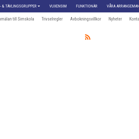
- & TÄVLINGSGRUPPER
VUXENSIM
FUNKTIONÄR
VÅRA ARRANGEMA
mälan till Simskola
Trivselregler
Avbokningsvillkor
Nyheter
Konta