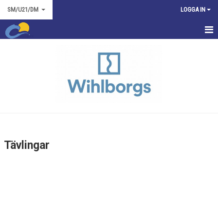
SM/U21/DM
LOGGA IN
HEM
TRÄNINGSTIDER
TÄVLINGAR
NYHETER
KONTAKT
Tävlingar
BILDGALLERI
KALENDER