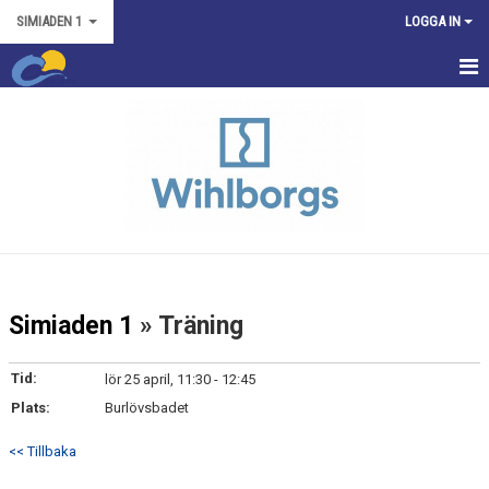
SIMIADEN 1
LOGGA IN
HEM
TRÄNINGSTIDER
TÄVLINGAR
NYHETER
KONTAKT
Simiaden 1
» Träning
BILDGALLERI
Tid:
lör 25 april, 11:30 - 12:45
KALENDER
Plats:
Burlövsbadet
<< Tillbaka