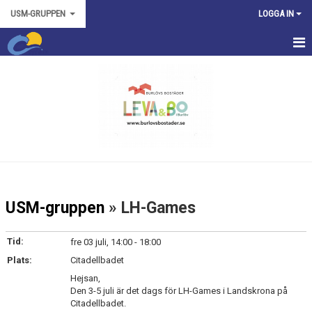
USM-GRUPPEN
LOGGA IN
HEM
TRÄNINGSTIDER
TÄVLINGAR
NYHETER
KONTAKT
USM-gruppen
» LH-Games
KALENDER
Tid:
fre 03 juli, 14:00 - 18:00
Plats:
Citadellbadet
Hejsan,
Den 3-5 juli är det dags för LH-Games i Landskrona på
Citadellbadet.