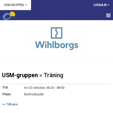
USM-GRUPPEN
LOGGA IN
HEM
TRÄNINGSTIDER
TÄVLINGAR
NYHETER
KONTAKT
USM-gruppen
» Träning
KALENDER
Tid:
tor 23 oktober, 06:20 - 08:00
Plats:
Burlövsbadet
<< Tillbaka